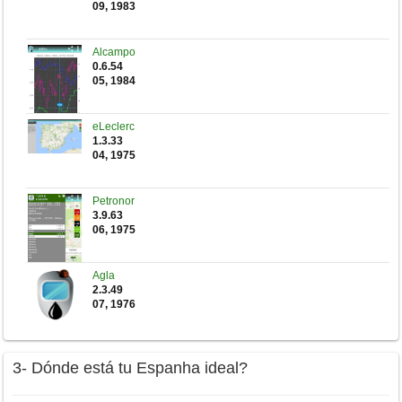
09, 1983
Alcampo
0.6.54
05, 1984
eLeclerc
1.3.33
04, 1975
Petronor
3.9.63
06, 1975
Agla
2.3.49
07, 1976
3- Dónde está tu Espanha ideal?