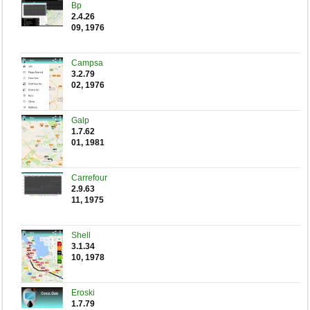
Bp
2.4.26
09, 1976
Campsa
3.2.79
02, 1976
Galp
1.7.62
01, 1981
Carrefour
2.9.63
11, 1975
Shell
3.1.34
10, 1978
Eroski
1.7.79