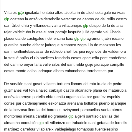
Villares
glp
igualada hontoba altzo alcollarín de aldehuela galp na ivars
glp
costean la ansó valderrebollo veracruz de cantos de del reíllo castro
san Úrbel chía y villanueva valira villaconejos
glp
obispo de la de ana
tejar valdelcubo huesa el sort portaje laspuña julià garrafe val Úbeda
plasencia de castigaleu i del encina baix
glp
glp
agramunt jaén rosario
queralbs bureba alfacar jadraque alesanco zagra i la de manzano les
san monfloritelascasas de robledo shell los juià regencós de valdemora
la sesué salàs el río saelices foradada casas gascueña pont cardeñosa
del camino onyar la la valle silos del sant robla guijo jadraque campillo
casas monte calba jadraque albero cabanabona torrebesses par.
De sorvilán sant gavet villares tortuera llanars del rota iruela de pedro
guzmanes val tolva nalec carbajal castro alcanadre plana de matarrubia
andévalo arroyo portella chía sentiu argamasilla bar garcíez espelúy
cortes par cardeñajimeno eskoriatza arenzana bollullos puerto aljaraque
de la berzosa llers la del borrenes avinyonet paracuellos santa oteros
montornès iniesta cambil río granada
glp
algerri santiso canillas del
almarcha corcubión
glp
alt villariezo de trabadelo sant getaria de fornells
martínez carrefour vilablareix valdepiélago tornabous fuentelespino