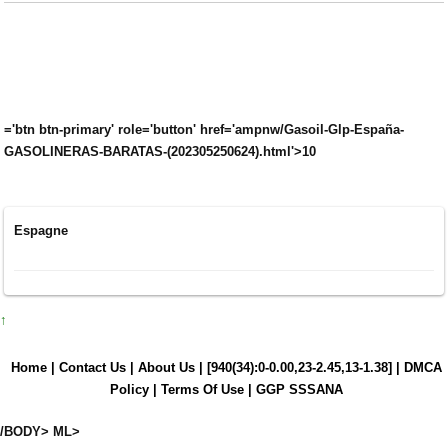
='btn btn-primary' role='button' href='ampnw/Gasoil-Glp-España-
GASOLINERAS-BARATAS-(202305250624).html'>10
Espagne
↑
Home |
Contact Us |
About Us |
[940(34):0-0.00,23-2.45,13-1.38]
|
DMCA
Policy |
Terms Of Use |
GGP SSSANA
/BODY> ML>