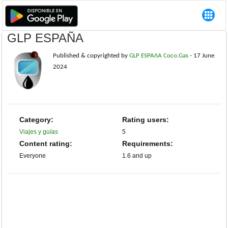
GLP ESPAÑA
Published & copyrighted by
GLP ESPAñA Coco.Gas
-
17 June
2024
Category:
Rating users:
Viajes y guías
5
Content rating:
Requirements:
Everyone
1.6 and up