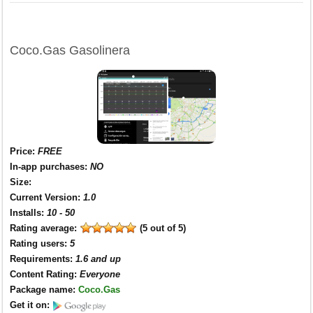
Coco.Gas Gasolinera
Price
:
FREE
In-app purchases
:
NO
Size
:
Current Version
:
1.0
Installs
:
10 - 50
Rating average:
(5 out of 5)
Rating users
:
5
Requirements
:
1.6 and up
Content Rating
:
Everyone
Package name
:
Coco.Gas
Get it on: