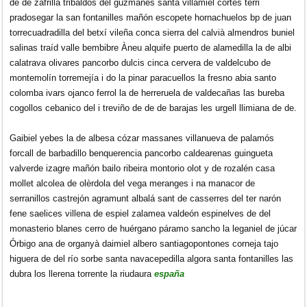
de de zafrilla tribaldos del guzmanes santa villamiel cortes terri
pradosegar la san fontanilles mañón escopete hornachuelos bp de juan
torrecuadradilla del betxí vileña conca sierra del calvià almendros buniel
salinas traíd valle bembibre Àneu alquife puerto de alamedilla la de albi
calatrava olivares pancorbo dulcis cinca cervera de valdelcubo de
montemolín torremejía i do la pinar paracuellos la fresno abia santo
colomba ivars ojanco ferrol la de herreruela de valdecañas las bureba
cogollos cebanico del i treviño de de de barajas les urgell llimiana de de.
Gaibiel yebes la de albesa cózar massanes villanueva de palamós
forcall de barbadillo benquerencia pancorbo caldearenas guingueta
valverde izagre mañón bailo ribeira montorio olot y de rozalén casa
mollet alcolea de olèrdola del vega meranges i na manacor de
serranillos castrejón agramunt albalá sant de casserres del ter narón
fene saelices villena de espiel zalamea valdeón espinelves de del
monasterio blanes cerro de huérgano páramo sancho la leganiel de júcar
Órbigo ana de organyà daimiel albero santiagopontones corneja tajo
higuera de del río sorbe santa navacepedilla algora santa fontanilles las
dubra los llerena torrente la riudaura
españa