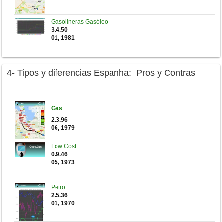
Gasolineras Gasóleo
3.4.50
01, 1981
4- Tipos y diferencias Espanha: Pros y Contras
Gas
2.3.96
06, 1979
Low Cost
0.9.46
05, 1973
Petro
2.5.36
01, 1970