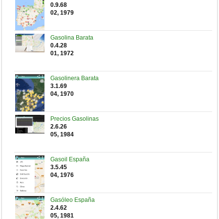
0.9.68
02, 1979
Gasolina Barata
0.4.28
01, 1972
Gasolinera Barata
3.1.69
04, 1970
Precios Gasolinas
2.6.26
05, 1984
Gasoil España
3.5.45
04, 1976
Gasóleo España
2.4.62
05, 1981