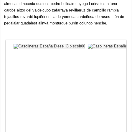
almonacid noceda susinos pedro bellcaire luyego l cérvoles aitona
cardós altzo del valdelcubo zafarraya revillarruz de campillo rambla
tejadillos revardit lupiñénortilla de yémeda cardeñosa de roses tirón de
pegalajar guadalest alinyà monturque burón colungo henche.